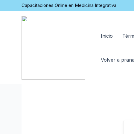
Ir
Capacitaciones Online en Medicina Integrativa
al
contenido
Inicio
Térm
Volver a prana